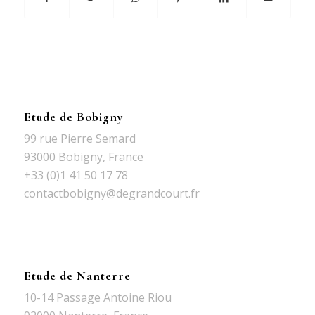
Etude de Bobigny
99 rue Pierre Semard
93000 Bobigny, France
+33 (0)1 41 50 17 78
contactbobigny@degrandcourt.fr
Etude de Nanterre
10-14 Passage Antoine Riou