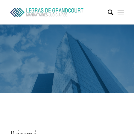
-
Résumé